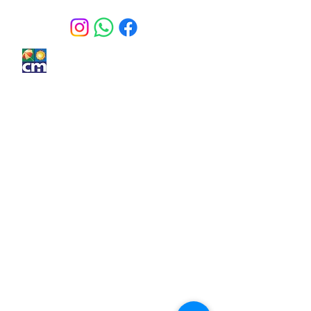
HORÁRIO DE FUNCIONAMENTO
Clube Recreativo Mineiro
Secretaria
seg a sex - 08h às 20h
sáb e dom - 08h às 14h
Horário de funcionamento do clube:
seg - fechado para manutenção
ter à sexta - 08:00 às 20:00
sáb, dom e feriados - 8:00 as 19:00
Piscina ( aos sáb, dom e feriados) - 8:00 às
18:00
R. Grão Mogol, 197 -
Sion
Belo Horizonte MG,
30310-010
NOSSOS TELEFONES